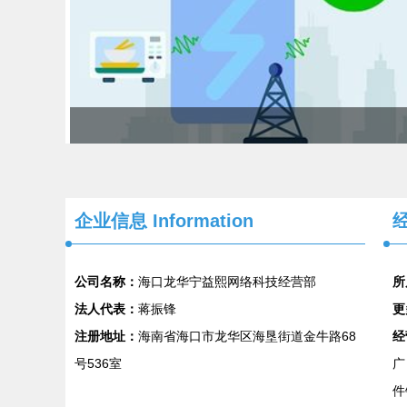
企业信息
Information
经
公司名称：
海口龙华宁益熙网络科技经营部
所
法人代表：
蒋振锋
更
注册地址：
海南省海口市龙华区海垦街道金牛路68
经
号536室
广
件